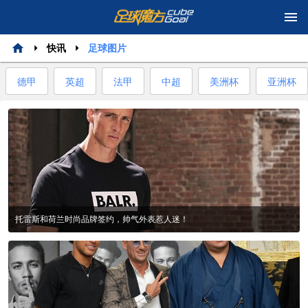
快讯
足球图片
德甲
英超
法甲
中超
美洲杯
亚洲杯
托雷斯和荷兰时尚品牌签约，帅气外表惹人迷！