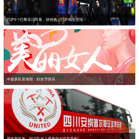
巴萨6-1巴黎圣日耳曼，快快换上巴萨精彩壁纸！
中超多队发海报：妇女节快乐
新年新气象，四川队史上最豪华大巴车亮相