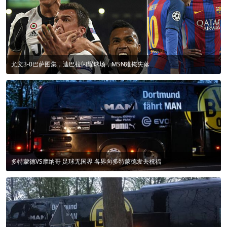
尤文3-0巴萨图集，迪巴拉闪耀球场，MSN难掩失落
多特蒙德VS摩纳哥 足球无国界 各界向多特蒙德发去祝福