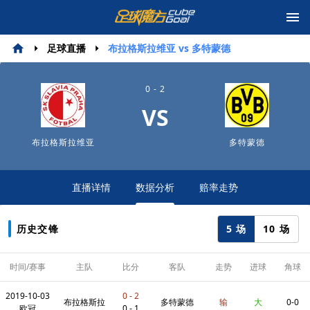
足球直播
布拉格斯拉维亚 vs 多特蒙德
0 - 2
VS
布拉格斯拉维亚
多特蒙德
直播详情
数据分析
赔率走势
5 场
10 场
历史交锋
时间/赛事
主队
比分
客队
走势
进球
角球
2019-10-03
0 - 2
布拉格斯拉
多特蒙德
输
大
0-0
欧冠
0 - 1