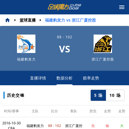
篮球直播
福建豹发力 vs 浙江广厦控股
88 - 102
VS
福建豹发力
浙江广厦控股
直播详情
数据分析
赔率走势
5 场
10 场
历史交锋
时间/赛事
主队
比分
客队
胜负
走势
走势
2016-10-30
福建豹发力
88 - 102
浙江广厦控
负
输
大
CBA