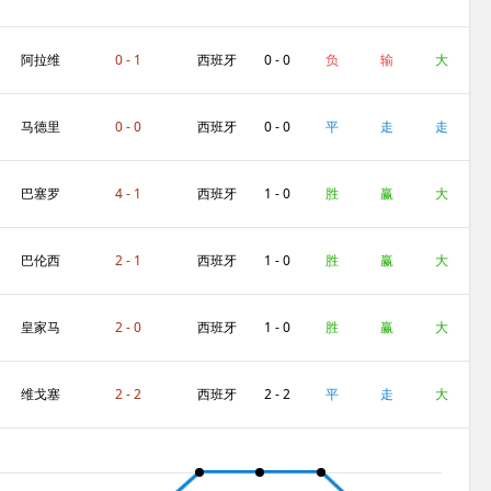
蒂斯
人
阿拉维
0 - 1
西班牙
0 - 0
负
输
大
斯
人
马德里
0 - 0
西班牙
0 - 0
平
走
走
竞技
人
巴塞罗
4 - 1
西班牙
1 - 0
胜
赢
大
那
人
巴伦西
2 - 1
西班牙
1 - 0
胜
赢
大
亚
人
皇家马
2 - 0
西班牙
1 - 0
胜
赢
大
德里
人
维戈塞
2 - 2
西班牙
2 - 2
平
走
大
尔塔
人