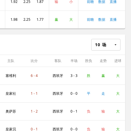
1.92
2.25
1.87
输
小
前瞻
数据
直播
1.98
2.25
1.77
赢
大
前瞻
数据
直播
10
场
主队
比分
客队
半场
胜负
走势
进球
数
塞维利
6 - 4
西班牙
3 - 3
胜
赢
大
亚
人
皇家社
1 - 1
西班牙
0 - 0
平
走
大
会
人
奥萨苏
1 - 2
西班牙
0 - 1
负
输
大
纳
人
皇家贝
0 - 1
西班牙
0 - 0
负
输
大