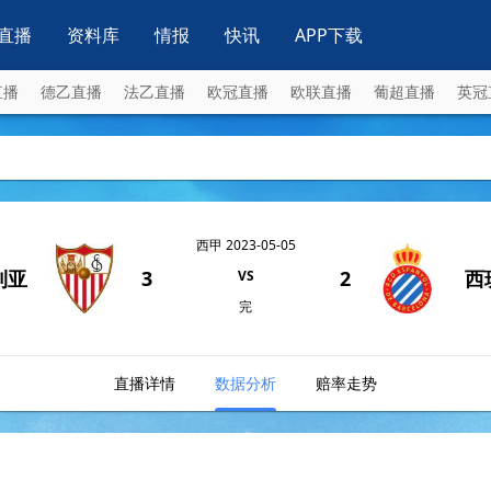
直播
资料库
情报
快讯
APP下载
直播
德乙直播
法乙直播
欧冠直播
欧联直播
葡超直播
英冠
西甲 2023-05-05
利亚
3
2
西
VS
完
直播详情
数据分析
赔率走势