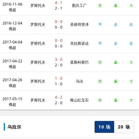
4 - 1
2016-11-06
陆军
罗斯托夫
图兵工厂
胜
赢
大
2 - 1
俄超
0 - 0
2016-12-04
罗斯托夫
圣彼得堡泽
平
走
走
0 - 0
俄超
0 - 0
2017-04-04
尼特
罗斯托夫
克拉斯诺达
平
走
走
0 - 0
俄超
3 - 0
2017-04-22
尔
罗斯托夫
莫斯科斯巴
胜
赢
大
2 - 0
俄超
1 - 0
2017-04-26
达
罗斯托夫
乌法
胜
赢
大
1 - 0
俄超
4 - 2
2017-05-15
罗斯托夫
喀山红宝石
胜
赢
大
2 - 0
俄超
10 场
20 场
乌拉尔