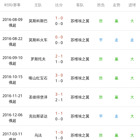
时间/赛事
主队
比分
客队
胜负
走势
进球
数
1 - 0
2016-08-09
莫斯科斯巴
苏维埃之翼
胜
赢
大
0 - 0
俄超
0 - 0
2016-08-22
达
莫斯科火车
苏维埃之翼
平
走
走
0 - 0
俄超
2 - 1
2016-09-10
头
罗斯托夫
苏维埃之翼
胜
赢
大
1 - 0
俄超
3 - 0
2016-10-15
喀山红宝石
苏维埃之翼
胜
赢
大
1 - 0
俄超
3 - 1
2016-11-21
圣彼得堡泽
苏维埃之翼
胜
赢
大
2 - 1
俄超
1 - 1
2016-12-06
尼特
克拉斯诺达
苏维埃之翼
平
走
大
0 - 0
俄超
1 - 0
2017-03-11
尔
乌法
苏维埃之翼
胜
赢
大
1 - 0
俄超