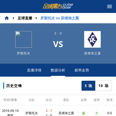
足球直播
罗斯托夫 vs 苏维埃之翼
2 - 0
VS
罗斯托夫
苏维埃之翼
直播详情
数据分析
赔率走势
5 场
10 场
历史交锋
时间/赛事
主队
比分
客队
走势
进球
角球
2016-09-10
2 - 1
罗斯托夫
苏维埃之翼
赢
大
0-0
俄超
1 - 0