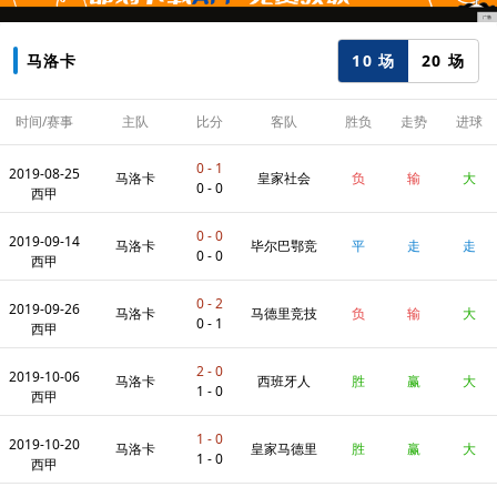
10 场
20 场
马洛卡
时间/赛事
主队
比分
客队
胜负
走势
进球
数
0 - 1
2019-08-25
马洛卡
皇家社会
负
输
大
0 - 0
西甲
0 - 0
2019-09-14
马洛卡
毕尔巴鄂竞
平
走
走
0 - 0
西甲
0 - 2
2019-09-26
技
马洛卡
马德里竞技
负
输
大
0 - 1
西甲
2 - 0
2019-10-06
马洛卡
西班牙人
胜
赢
大
1 - 0
西甲
1 - 0
2019-10-20
马洛卡
皇家马德里
胜
赢
大
1 - 0
西甲