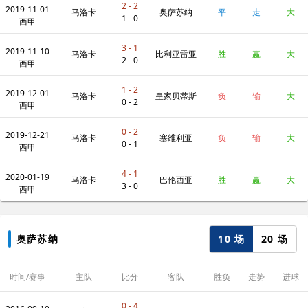
2 - 2
2019-11-01
马洛卡
奥萨苏纳
平
走
大
1 - 0
西甲
3 - 1
2019-11-10
马洛卡
比利亚雷亚
胜
赢
大
2 - 0
西甲
1 - 2
2019-12-01
尔
马洛卡
皇家贝蒂斯
负
输
大
0 - 2
西甲
0 - 2
2019-12-21
马洛卡
塞维利亚
负
输
大
0 - 1
西甲
4 - 1
2020-01-19
马洛卡
巴伦西亚
胜
赢
大
3 - 0
西甲
10 场
20 场
奥萨苏纳
时间/赛事
主队
比分
客队
胜负
走势
进球
数
0 - 4