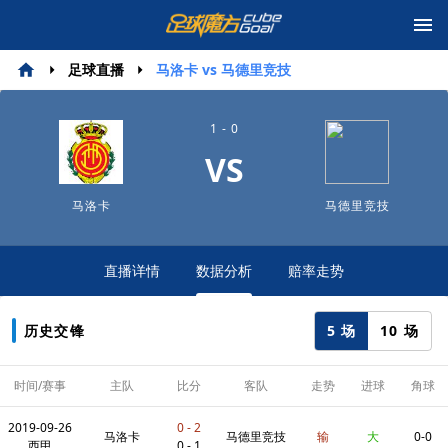
足球直播
马洛卡 vs 马德里竞技
1 - 0
VS
马洛卡
马德里竞技
直播详情
数据分析
赔率走势
5 场
10 场
历史交锋
时间/赛事
主队
比分
客队
走势
进球
角球
2019-09-26
0 - 2
马洛卡
马德里竞技
输
大
0-0
西甲
0 - 1