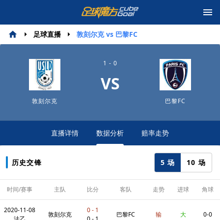
足球直播
敦刻尔克 vs 巴黎FC
1 - 0
VS
敦刻尔克
巴黎FC
直播详情
数据分析
赔率走势
5 场
10 场
历史交锋
时间/赛事
主队
比分
客队
走势
进球
角球
2020-11-08
0 - 1
敦刻尔克
巴黎FC
输
大
0-0
法乙
0 - 1