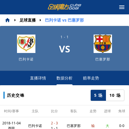
足球直播
巴列卡诺 vs 巴塞罗那
1 - 1
VS
巴列卡诺
巴塞罗那
直播详情
数据分析
赔率走势
5 场
10 场
历史交锋
时间/赛事
主队
比分
客队
走势
进球
角球
2018-11-04
2 - 3
巴列卡诺
巴塞罗那
输
大
0-0
西甲
1 - 1