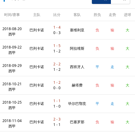
时间/赛事
主队
比分
客队
胜负
走势
进球
数
1 - 4
2018-08-20
巴列卡诺
塞维利亚
负
输
大
0 - 3
西甲
1 - 5
2018-09-22
巴列卡诺
阿拉维斯
负
输
大
1 - 2
西甲
2 - 2
2018-09-29
巴列卡诺
西班牙人
平
走
大
1 - 2
西甲
1 - 2
2018-10-21
巴列卡诺
赫塔费
负
输
大
0 - 0
西甲
1 - 1
2018-10-25
巴列卡诺
毕尔巴鄂竞
平
走
大
1 - 0
西甲
2 - 3
2018-11-04
技
巴列卡诺
巴塞罗那
负
输
大
1 - 1
西甲