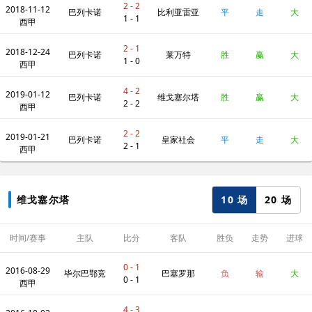
2 - 2
2018-11-12
巴列卡诺
比利亚雷亚
平
走
大
1 - 1
西甲
2 - 1
2018-12-24
尔
巴列卡诺
莱万特
胜
赢
大
1 - 0
西甲
4 - 2
2019-01-12
巴列卡诺
维戈塞尔塔
胜
赢
大
2 - 2
西甲
2 - 2
2019-01-21
巴列卡诺
皇家社会
平
走
大
2 - 1
西甲
10 场
20 场
维戈塞尔塔
时间/赛事
主队
比分
客队
胜负
走势
进球
数
0 - 1
2016-08-29
毕尔巴鄂竞
巴塞罗那
负
输
大
0 - 1
西甲
4 - 3