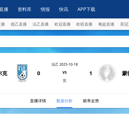
直播
资料库
情报
快讯
APP下载
直播
德乙直播
法乙直播
欧冠直播
欧联直播
葡超直播
英冠
法乙 2025-10-18
尔克
0
1
蒙
VS
完
直播详情
数据分析
赔率走势