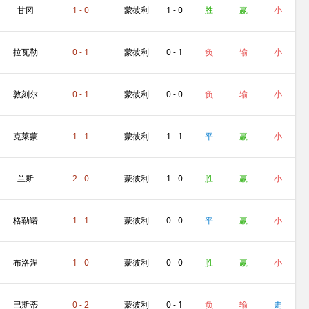
埃
甘冈
1 - 0
蒙彼利
1 - 0
胜
赢
小
埃
拉瓦勒
0 - 1
蒙彼利
0 - 1
负
输
小
埃
敦刻尔
0 - 1
蒙彼利
0 - 0
负
输
小
克
埃
克莱蒙
1 - 1
蒙彼利
1 - 1
平
赢
小
埃
兰斯
2 - 0
蒙彼利
1 - 0
胜
赢
小
埃
格勒诺
1 - 1
蒙彼利
0 - 0
平
赢
小
布尔
埃
布洛涅
1 - 0
蒙彼利
0 - 0
胜
赢
小
埃
巴斯蒂
0 - 2
蒙彼利
0 - 1
负
输
走