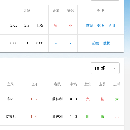
让球
走势
进球
数据
数
2.05
2.5
1.75
输
小
前瞻
数据
直播
0.00
0
0.00
-
-
前瞻
数据
10
场
主队
比分
客队
半场
胜负
走势
进球
数
勒芒
1 - 2
蒙彼利
0 - 0
负
输
大
埃
特鲁瓦
1 - 0
蒙彼利
1 - 0
胜
赢
小