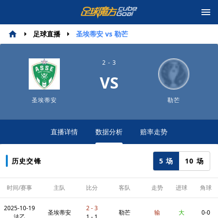
足球直播
圣埃蒂安 vs 勒芒
2 - 3
VS
圣埃蒂安
勒芒
直播详情
数据分析
赔率走势
5 场
10 场
历史交锋
时间/赛事
主队
比分
客队
走势
进球
角球
2025-10-19
2 - 3
圣埃蒂安
勒芒
输
大
0-0
法乙
1 - 1