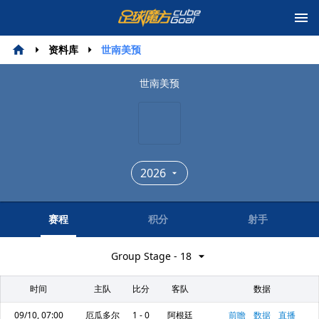
资料库
世南美预
世南美预
2026
赛程
积分
射手
Group Stage - 18
时间
主队
比分
客队
数据
09/10, 07:00
厄瓜多尔
1 - 0
阿根廷
前瞻
数据
直播