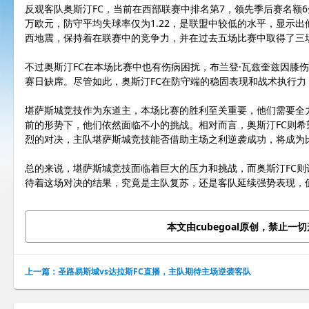
反观客队奥斯汀FC，当前在西部联赛中排名第7，领先季后赛名额6
万欧元，防守平均失球率仅为1.22，是联盟中较低的水平，显示出
西地震，保持着在联赛中的竞争力，并在过去五场比赛中取得了三
不过奥斯汀FC在本场比赛中也有伤病困扰，布兰登·瓦兹奎兹因膝
赛日缺席。尽管如此，奥斯汀FC在防守端的稳固表现和战术执行
堪萨斯城竞技作为东道主，本场比赛的胜利至关重要，他们需要全
前的形势下，他们依然面临不小的挑战。相对而言，奥斯汀FC则
烈的对决，主队堪萨斯城竞技能否借助主场之利逆袭成功，将成为
总的来说，堪萨斯城竞技面临着巨大的压力和挑战，而奥斯汀FC
待着这场对决的结果，究竟是主队复苏，还是客队延续强势表现，
本文由cubegoal原创，禁止
上一篇：圣路易斯城vs达拉斯FC直播，主队期待主场逆袭客队