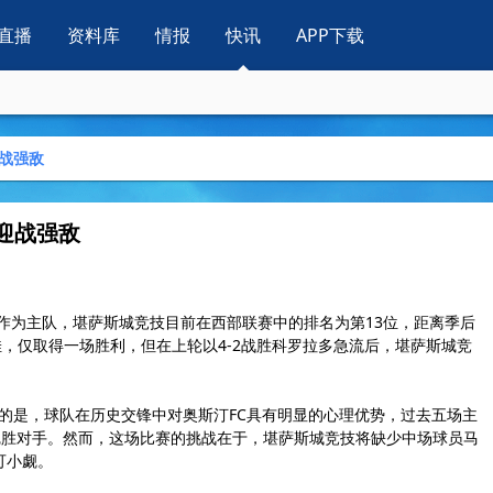
直播
资料库
情报
快讯
APP下载
迎战强敌
迎战强敌
作为主队，堪萨斯城竞技目前在西部联赛中的排名为第13位，距离季后
，仅取得一场胜利，但在上轮以4-2战胜科罗拉多急流后，堪萨斯城竞
提的是，球队在历史交锋中对奥斯汀FC具有明显的心理优势，过去五场主
完胜对手。然而，这场比赛的挑战在于，堪萨斯城竞技将缺少中场球员马
可小觑。