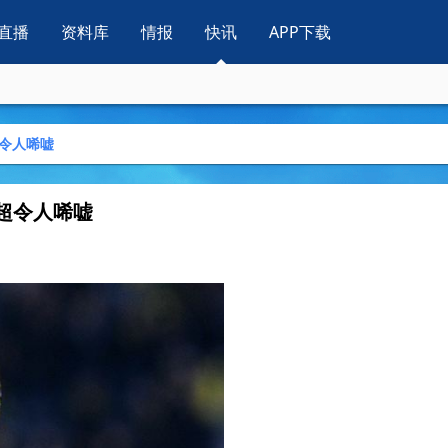
直播
资料库
情报
快讯
APP下载
令人唏嘘
超令人唏嘘