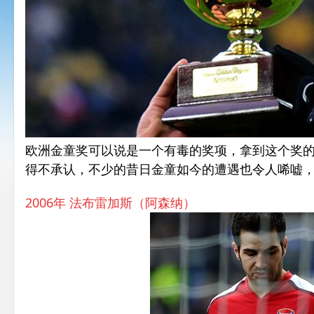
欧洲金童奖可以说是一个有毒的奖项，拿到这个奖
得不承认，不少的昔日金童如今的遭遇也令人唏嘘
2006年 法布雷加斯（阿森纳）