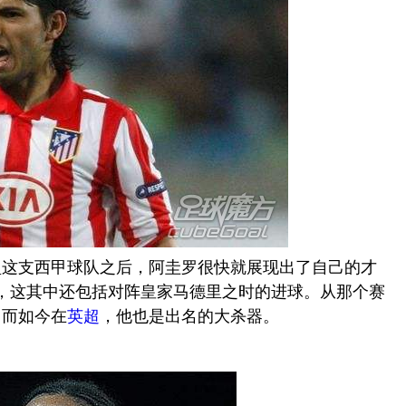
盟这支西甲球队之后，阿圭罗很快就展现出了自己的才
粒进球，这其中还包括对阵皇家马德里之时的进球。从那个赛
。而如今在
英超
，他也是出名的大杀器。