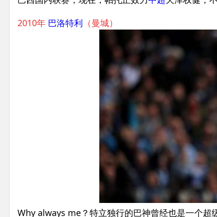
2010年
巴洛特利
（曼城）
Why always me？特立独行的巴神曾经也是一