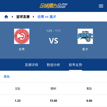
篮球直播
老鹰 vs 魔术
129 - 111
VS
老鹰
魔术
直播详情
数据分析
赔率走势
胜负
主队
限时
客队
1.23
15.00
6.00