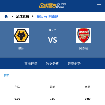
足球直播
狼队 vs 阿森纳
0 - 2
VS
狼队
阿森纳
直播详情
数据分析
赔率走势
胜负
主队
限时
客队
0.00
0.00
0.00