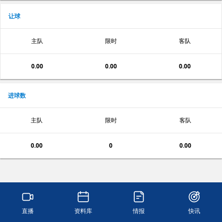
让球
主队
限时
客队
0.00
0.00
0.00
进球数
主队
限时
客队
0.00
0
0.00
直播
资料库
情报
快讯