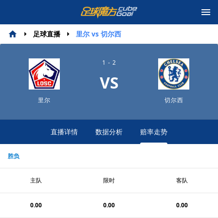
足球直播
里尔 vs 切尔西
1 - 2
VS
里尔
切尔西
直播详情
数据分析
赔率走势
胜负
主队
限时
客队
0.00
0.00
0.00