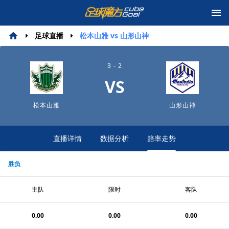
足球直播
松本山雅 vs 山形山神
3 - 2
VS
松本山雅
山形山神
直播详情
数据分析
赔率走势
胜负
主队
限时
客队
0.00
0.00
0.00