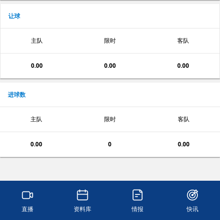
让球
主队
限时
客队
0.00
0.00
0.00
进球数
主队
限时
客队
0.00
0
0.00
直播
资料库
情报
快讯