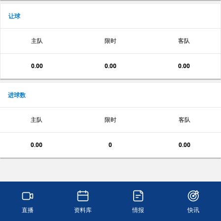
让球
主队
限时
客队
0.00
0.00
0.00
进球数
主队
限时
客队
0.00
0
0.00
直播
资料库
情报
快讯