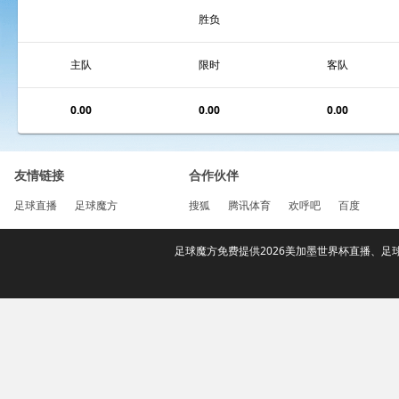
胜负
主队
限时
客队
0.00
0.00
0.00
友情链接
合作伙伴
足球直播
足球魔方
搜狐
腾讯体育
欢呼吧
百度
足球魔方免费提供2026美加墨世界杯直播、