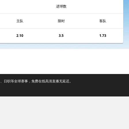
进球数
主队
限时
客队
2.10
3.5
1.73
甲、日职等全球赛事，免费在线高清直播无延迟。