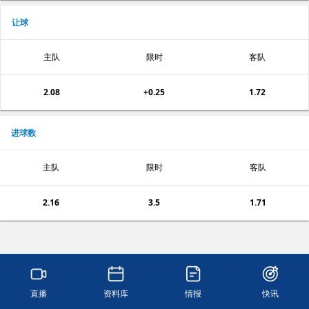
让球
主队
限时
客队
2.08
+0.25
1.72
进球数
主队
限时
客队
2.16
3.5
1.71
直播
资料库
情报
快讯