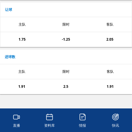
让球
主队
限时
客队
1.75
-1.25
2.05
进球数
主队
限时
客队
1.91
2.5
1.91
直播
资料库
情报
快讯