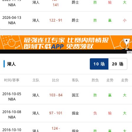
湖人
爵士
胜
输
大
NBA
141
2026-04-13
湖人
122 - 91
爵士
胜
赢
小
NBA
10 场
20 场
湖人
时间/赛事
主队
比分
客队
胜负
走势
走势
2016-10-05
湖人
103 - 84
国王
胜
赢
大
NBA
2016-10-08
湖人
97 - 101
掘金
负
输
大
NBA
124 -
2016-10-10
湖人
掘金
胜
赢
大