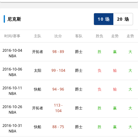
10 场
20 场
尼克斯
时间/赛事
主队
比分
客队
胜负
走势
走势
2016-10-04
开拓者
98 - 89
爵士
胜
赢
大
NBA
2016-10-06
太阳
99 - 104
爵士
负
输
大
NBA
2016-10-11
快船
94 - 96
爵士
负
输
大
NBA
113 -
2016-10-26
开拓者
爵士
胜
赢
大
104
NBA
2016-10-31
快船
88 - 75
爵士
胜
赢
大
NBA