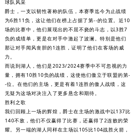
球队风采
爵士，一支以韧性著称的队伍，本赛季迄今为止战绩
为6胜11负，这让他们在榜上占据了第--的位置。近10
场的比赛中，他们展现出的不屈不挠的斗志，以3胜7
负的成绩单，更是在对手中激起了波澜。特别是他们
那让对手闻风丧胆的1连胜，证明了他们在客场的威
力。
而说到湖人，他们是2023/2024赛季中不可忽视的力
量，拥有10胜10负的战绩，这使他们傲立于联盟的第-
-位。在他们的主场，更是有着1连胜的傲人战绩，这
无疑为这场对决注入了更多悬念和期待。
胜利之歌
我们回顾上一场的辉煌，爵士在主场的激战中以137比
140不敌，他们不仅赢得了比赛，还赢得了2连败的荣
耀。另一端的湖人同样在主场以105比104战胜火箭，