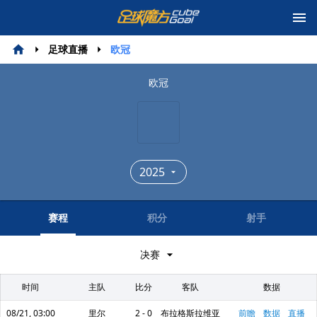
足球直播
欧冠
欧冠
2025
赛程
积分
射手
决赛
时间
主队
比分
客队
数据
08/21, 03:00
里尔
2 - 0
布拉格斯拉维亚
前瞻
数据
直播