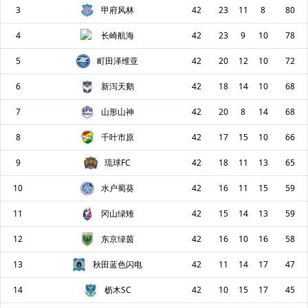
3
甲府风林
42
23
11
8
80
4
长崎航海
42
23
9
10
78
5
町田泽维亚
42
20
12
10
72
6
新泻天鹅
42
18
14
10
68
7
山形山神
42
20
8
14
68
8
千叶市原
42
17
15
10
66
9
琉球FC
42
18
11
13
65
10
水户蜀葵
42
16
11
15
59
11
冈山绿雉
42
15
14
13
59
12
东京绿茵
42
16
10
16
58
13
秋田蓝色闪电
42
11
14
17
47
14
枥木SC
42
10
15
17
45