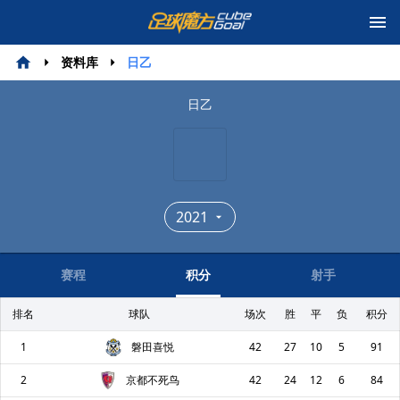
资料库
日乙
日乙
2021
赛程
积分
射手
排名
球队
场次
胜
平
负
积分
1
磐田喜悦
42
27
10
5
91
2
京都不死鸟
42
24
12
6
84