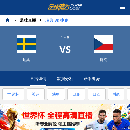
足球直播
瑞典 vs 捷克
1 - 0
VS
瑞典
捷克
直播详情
数据分析
赔率走势
世界杯
英超
法甲
日职
日乙
韩K