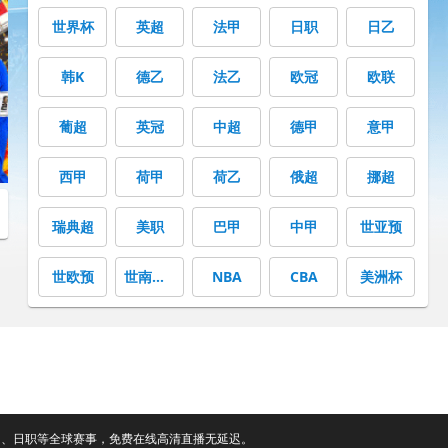
世界杯
英超
法甲
日职
日乙
韩K
德乙
法乙
欧冠
欧联
葡超
英冠
中超
德甲
意甲
西甲
荷甲
荷乙
俄超
挪超
瑞典超
美职
巴甲
中甲
世亚预
世欧预
世南美预
NBA
CBA
美洲杯
甲、日职等全球赛事，免费在线高清直播无延迟。