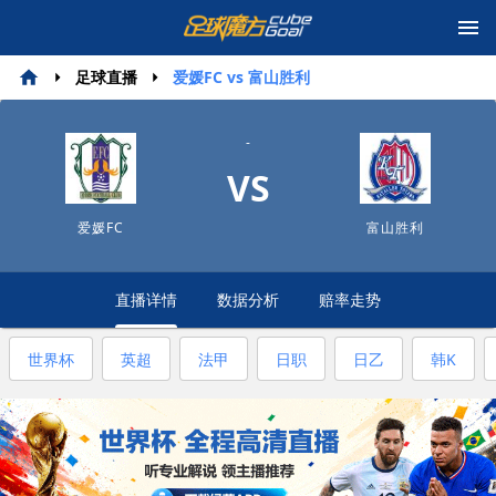
足球直播
爱媛FC vs 富山胜利
-
VS
爱媛FC
富山胜利
直播详情
数据分析
赔率走势
世界杯
英超
法甲
日职
日乙
韩K