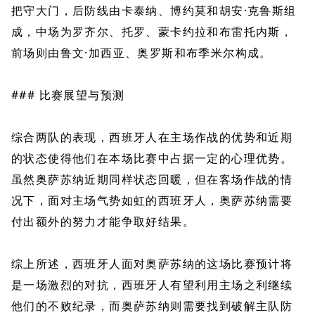
把守大门，后防线由卡泰纳、博约莫和胡安·克鲁斯组
成，中场为罗齐尔、托罗、蒙卡约拉和布雷托内斯，
前场则由鲁文·加西亚、奥罗斯和布季米尔构成。
### 比赛展望与预测
综合两队的表现，西班牙人在主场作战的优势和近期
的状态使得他们在本场比赛中占据一定的心理优势。
虽然奥萨苏纳近期同样状态回暖，但在客场作战的情
况下，面对主场气势如虹的西班牙人，奥萨苏纳需要
付出额外的努力才能争取好结果。
综上所述，西班牙人面对奥萨苏纳的这场比赛预计将
是一场激烈的对抗，西班牙人有望利用主场之利继续
他们的不败纪录，而奥萨苏纳则需要找到破解主队防