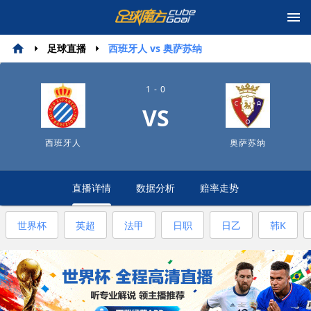
足球直播
西班牙人 vs 奥萨苏纳
1 - 0
VS
西班牙人
奥萨苏纳
直播详情
数据分析
赔率走势
世界杯
英超
法甲
日职
日乙
韩K