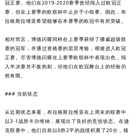
冠正赛。他们在2019-2020赛季曾经闯入过欧冠正
赛，但在上赛季的欧联杯中止步于小组赛。因此，布
拉格斯拉维亚希望能够在本赛季的欧冠中有所突破。
相对而言，博德闪耀同样在上赛季获得了挪威超级联
赛的冠军，并通过资格赛的层层考验，艰难进入欧冠
正赛。尽管博德闪耀在上赛季欧联杯中表现出色，闯
入半决赛并不敌热刺，但他们在欧冠舞台上的经验仍
然有限。
### 当前状态
从近期状态来看，布拉格斯拉维亚在上周末的联赛中
以3-1战胜卡尔维纳，展现出了良好的竞技状态。在捷
克联赛中，他们目前以6胜2平的战绩积累了20分，领