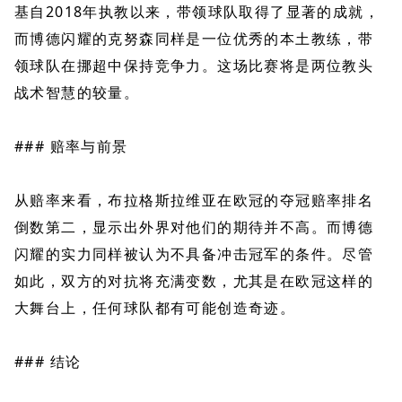
基自2018年执教以来，带领球队取得了显著的成就，
而博德闪耀的克努森同样是一位优秀的本土教练，带
领球队在挪超中保持竞争力。这场比赛将是两位教头
战术智慧的较量。
### 赔率与前景
从赔率来看，布拉格斯拉维亚在欧冠的夺冠赔率排名
倒数第二，显示出外界对他们的期待并不高。而博德
闪耀的实力同样被认为不具备冲击冠军的条件。尽管
如此，双方的对抗将充满变数，尤其是在欧冠这样的
大舞台上，任何球队都有可能创造奇迹。
### 结论