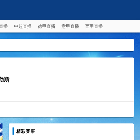
直播
中超直播
德甲直播
意甲直播
西甲直播
勒斯
精彩赛事