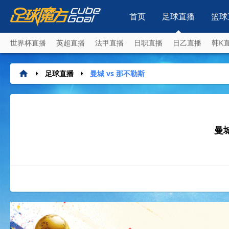
首页
足球直播
篮球
世界杯直播
英超直播
法甲直播
日职直播
日乙直播
韩K
足球直播
曼城 vs 那不勒斯
曼