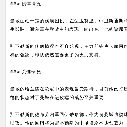
### 伤停情况
曼城面临一定的伤病困扰，左边卫努里、中卫斯通斯
生影响。谢尔基在欧战中的表现一向出色，他的缺席
那不勒斯的伤病情况也不容乐观，主力前锋卢卡库因
样的强敌，球队依然需要更多的火力支持。
### 关键球员
曼城的哈兰德在欧冠中的表现备受期待，目前他已打进
德的状态对于曼城在进攻端的威胁至关重要。
那不勒斯的德布劳内重回伊蒂哈德，作为前曼城功勋球
助攻。他的回归将为那不勒斯的中场增添不少创造力