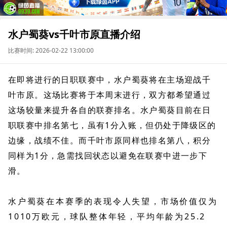
水户蜀葵vs千叶市原直播介绍
比赛时间: 2026-02-22 13:00:00
在即将进行的日职联赛中，水户蜀葵将在主场迎战千
叶市原。这场比赛将于本周末进行，双方都希望通过
这场较量来提升各自的联赛排名。水户蜀葵目前在日
职联赛中排名第七，虽有1分入账，但仍处于降级区的
边缘，战绩不佳。而千叶市原同样也排名第八，积分
同样为1分，急需找回状态以避免在联赛中进一步下
滑。
水户蜀葵在本赛季的表现令人失望，市场价值仅为
1010万欧元，球队整体年轻，平均年龄为25.2