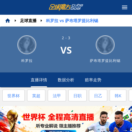
足球直播
科罗拉 vs 萨布塔罗提比利锡
2 - 3
VS
科罗拉
萨布塔罗提比利锡
直播详情
数据分析
赔率走势
世界杯
英超
法甲
日职
日乙
韩K