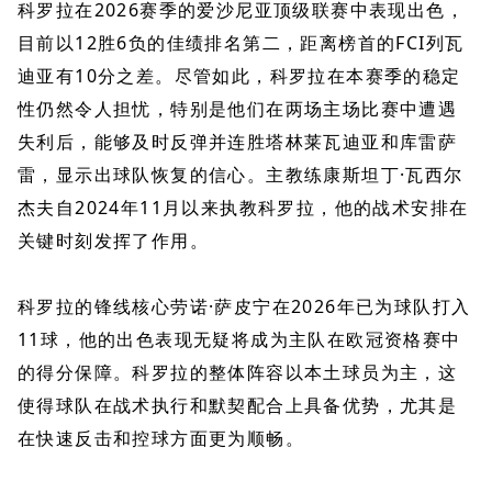
科罗拉在2026赛季的爱沙尼亚顶级联赛中表现出色，
目前以12胜6负的佳绩排名第二，距离榜首的FCI列瓦
迪亚有10分之差。尽管如此，科罗拉在本赛季的稳定
性仍然令人担忧，特别是他们在两场主场比赛中遭遇
失利后，能够及时反弹并连胜塔林莱瓦迪亚和库雷萨
雷，显示出球队恢复的信心。主教练康斯坦丁·瓦西尔
杰夫自2024年11月以来执教科罗拉，他的战术安排在
关键时刻发挥了作用。
科罗拉的锋线核心劳诺·萨皮宁在2026年已为球队打入
11球，他的出色表现无疑将成为主队在欧冠资格赛中
的得分保障。科罗拉的整体阵容以本土球员为主，这
使得球队在战术执行和默契配合上具备优势，尤其是
在快速反击和控球方面更为顺畅。