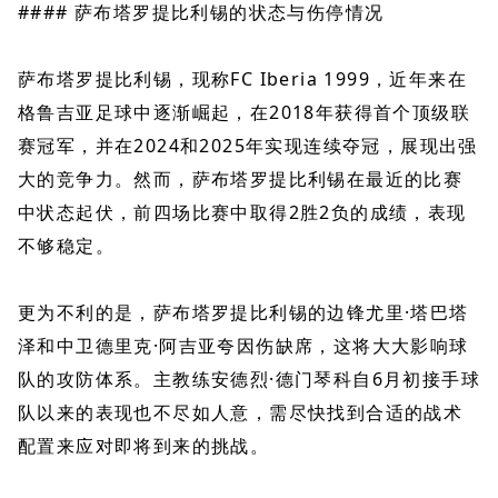
#### 萨布塔罗提比利锡的状态与伤停情况
萨布塔罗提比利锡，现称FC Iberia 1999，近年来在
格鲁吉亚足球中逐渐崛起，在2018年获得首个顶级联
赛冠军，并在2024和2025年实现连续夺冠，展现出强
大的竞争力。然而，萨布塔罗提比利锡在最近的比赛
中状态起伏，前四场比赛中取得2胜2负的成绩，表现
不够稳定。
更为不利的是，萨布塔罗提比利锡的边锋尤里·塔巴塔
泽和中卫德里克·阿吉亚夸因伤缺席，这将大大影响球
队的攻防体系。主教练安德烈·德门琴科自6月初接手球
队以来的表现也不尽如人意，需尽快找到合适的战术
配置来应对即将到来的挑战。