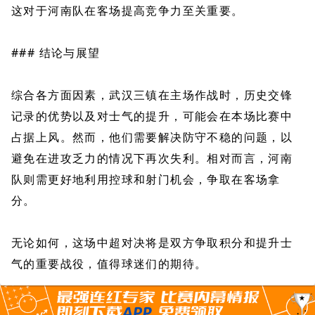
这对于河南队在客场提高竞争力至关重要。
### 结论与展望
综合各方面因素，武汉三镇在主场作战时，历史交锋
记录的优势以及对士气的提升，可能会在本场比赛中
占据上风。然而，他们需要解决防守不稳的问题，以
避免在进攻乏力的情况下再次失利。相对而言，河南
队则需更好地利用控球和射门机会，争取在客场拿
分。
无论如何，这场中超对决将是双方争取积分和提升士
气的重要战役，值得球迷们的期待。