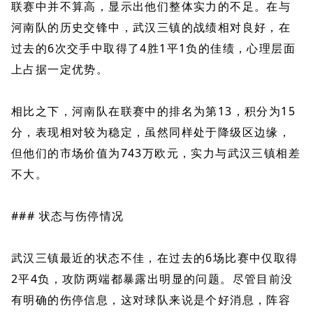
联赛中并不算高，显示出他们整体实力的不足。在与
河南队的历史交锋中，武汉三镇的战绩相对良好，在
过去的6次交手中取得了4胜1平1负的佳绩，心理层面
上占据一定优势。
相比之下，河南队在联赛中的排名为第13，积分为15
分，表现相对较为稳定，虽然同样处于降级区边缘，
但他们的市场价值为743万欧元，实力与武汉三镇相差
不大。
### 状态与伤停情况
武汉三镇最近的状态不佳，在过去的6场比赛中仅取得
2平4负，攻防两端都暴露出明显的问题。尽管目前没
有明确的伤停信息，这对球队来说是个好消息，阵容