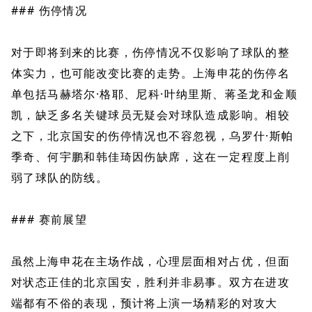
### 伤停情况
对于即将到来的比赛，伤停情况不仅影响了球队的整
体实力，也可能改变比赛的走势。上海申花的伤停名
单包括马赫塔尔·格耶、尼科·叶纳里斯、蒋圣龙和金顺
凯，缺乏多名关键球员无疑会对球队造成影响。相较
之下，北京国安的伤停情况也不容忽视，乌罗什·斯帕
季奇、何宇鹏和韩佳琦因伤缺席，这在一定程度上削
弱了球队的防线。
### 赛前展望
虽然上海申花在主场作战，心理层面相对占优，但面
对状态正佳的北京国安，胜利并非易事。双方在进攻
端都有不俗的表现，预计将上演一场精彩的对攻大