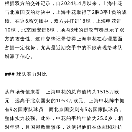
根据双方的交锋记录，自2024年4月以来，上海申花
与北京国安的对决中，上海申花取得了2胜3平1负的战
绩。在这6场交锋中，双方共打进18球，上海申花进
10球，北京国安进8球，场均3球的进攻节奏显示了双
方的攻击性。这种交锋记录使得上海申花在心理层面
占据一定优势，尤其是近期交手中的不败表现给球队
增添了信心。
### 球队实力对比
从市场价值来看，上海申花的总市值约为1515万欧
元，远高于北京国安的1053万欧元。上海申花阵中拥
有9名国家队球员，而北京国安则有5名国家队球员，
整体实力较强。此外，申花的平均年龄为25.6岁，相
对年轻，且国脚数量较多，这使得他们在体能和对抗