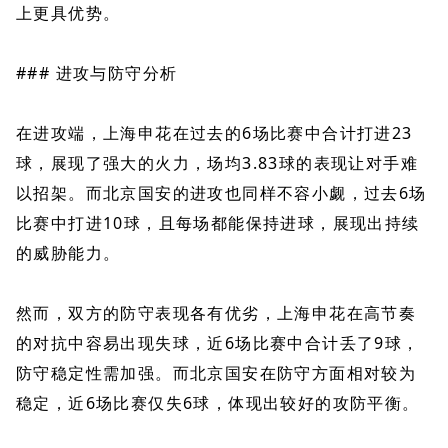
上更具优势。
### 进攻与防守分析
在进攻端，上海申花在过去的6场比赛中合计打进23
球，展现了强大的火力，场均3.83球的表现让对手难
以招架。而北京国安的进攻也同样不容小觑，过去6场
比赛中打进10球，且每场都能保持进球，展现出持续
的威胁能力。
然而，双方的防守表现各有优劣，上海申花在高节奏
的对抗中容易出现失球，近6场比赛中合计丢了9球，
防守稳定性需加强。而北京国安在防守方面相对较为
稳定，近6场比赛仅失6球，体现出较好的攻防平衡。