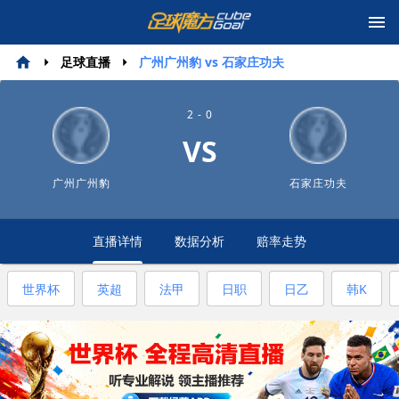
足球直播
广州广州豹 vs 石家庄功夫
2 - 0
VS
广州广州豹
石家庄功夫
直播详情
数据分析
赔率走势
世界杯
英超
法甲
日职
日乙
韩K