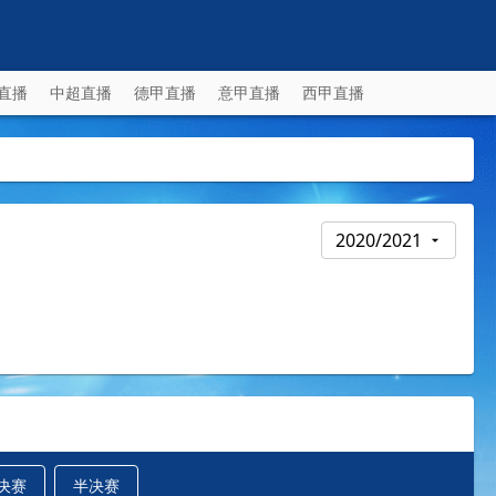
直播
中超直播
德甲直播
意甲直播
西甲直播
2020/2021
4决赛
半决赛