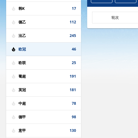
韩K
17
轮次
德乙
112
法乙
245
欧冠
46
欧联
25
葡超
191
英冠
181
中超
78
德甲
98
意甲
130