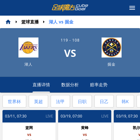
篮球直播
湖人 vs 掘金
119 - 108
VS
湖人
掘金
直播详情
数据分析
赔率走势
世界杯
英超
法甲
日职
日乙
韩K
03/11,
07:30
LIVE
03/19,
07:00
LIVE
03/19,
07:30
篮网
黄蜂
凯
vs
vs