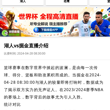
湖人
老鹰
湖人vs掘金直播介绍
比赛时间: 2024-04-28 08:30:00
篮球赛事在数字世界中掀起的波澜，是由每一次传
球、得分、篮板和助攻累积而成的。当掘金在2024-
04-28 08:30:00与湖人的较量即将打响时，数据成为
了揭示双方实力的无声证人。在2023/2024赛季NBA
的赛场上，数字背后的故事尤为引人入胜。
统计对比