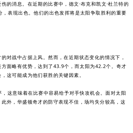
伤的消息。在近期的比赛中，德文·布克和凯文·杜兰特的
分，表现出色。他们的出色发挥将是太阳争取胜利的重要
才的对战中占据上风。然而，在近期状态变化的情况下，
面略有优势，达到了43.9个，而太阳为42.2个。奇才
会，这可能成为他们获胜的关键因素。
水平，这意味着在比赛中容易给予对手快攻机会。面对太阳
。此外，华盛顿奇才的防守表现不佳，场均失分较高，这
。