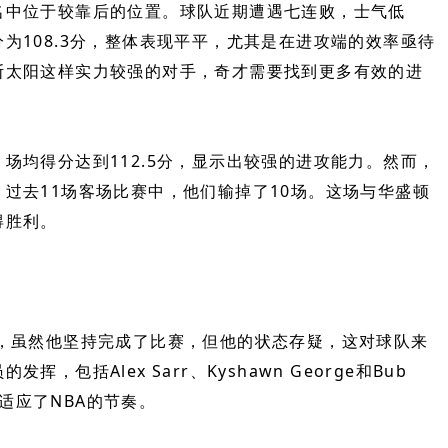
名中位于较靠后的位置。球队近期遭遇七连败，士气低
为108.3分，整体表现平平，尤其是在进攻端的效率亟待
斯太阳这样实力较强的对手，奇才需要找到更多有效的进
场均得分达到112.5分，显示出较强的进攻能力。然而，
过去11场客场比赛中，他们输掉了10场。这场与华盛顿
得胜利。
，虽然他坚持完成了比赛，但他的状态存疑，这对球队来
括Alex Sarr、Kyshawn George和Bub
渐适应了NBA的节奏。