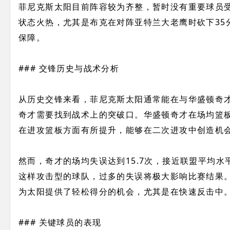
菲尼克斯太阳目前阵容较为齐整，暂时没有重要球员受
状态火热，尤其是布克在对阵亚特兰大老鹰时砍下35
保障。
### 交锋历史与战术分析
从历史交锋来看，菲尼克斯太阳通常能在与华盛顿奇
奇才需要找到战术上的突破口。华盛顿奇才在场均篮板方
在进攻篮板方面有所提升，能够在二次进攻中创造机
然而，奇才的场均失误达到15.7次，接近联盟平均
这样攻击型的球队，过多的失误将极大影响比赛结果
为太阳提供了轻松得分的机会，尤其是在快速反击中
### 关键球员的表现