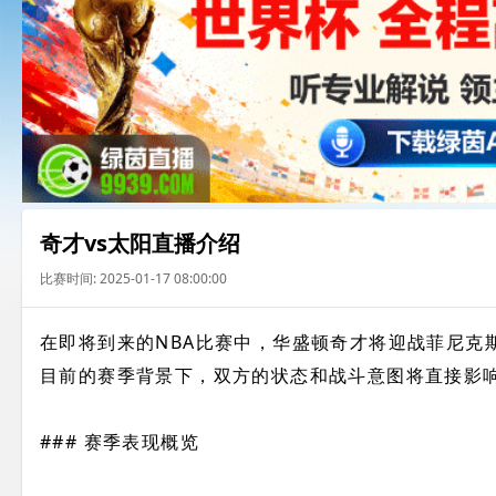
奇才vs太阳直播介绍
比赛时间: 2025-01-17 08:00:00
在即将到来的NBA比赛中，华盛顿奇才将迎战菲尼克
目前的赛季背景下，双方的状态和战斗意图将直接影
### 赛季表现概览