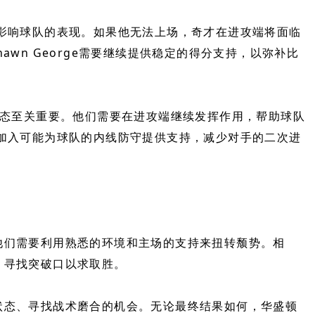
影响球队的表现。如果他无法上场，奇才在进攻端将面临
shawn George需要继续提供稳定的得分支持，以弥补比
状态至关重要。他们需要在进攻端继续发挥作用，帮助球队
加入可能为球队的内线防守提供支持，减少对手的二次进
他们需要利用熟悉的环境和主场的支持来扭转颓势。相
，寻找突破口以求取胜。
状态、寻找战术磨合的机会。无论最终结果如何，华盛顿