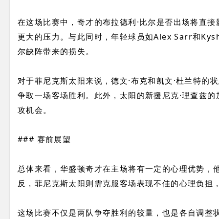
在这场比赛中，奇才的布拉德利·比尔是否出场将直接
更大的压力。与此同时，年轻球员如Alex Sarr和Ky
尔缺阵带来的损失。
对于菲尼克斯太阳来说，德文·布克和凯文·杜兰特的
争取一场客场胜利。此外，太阳的新援尼克·理查兹的
攻机会。
### 赛前展望
总体来看，华盛顿奇才在主场将有一定的心理优势，
反，菲尼克斯太阳则需克服客场表现不佳的心理负担
这场比赛不仅是两队争夺胜利的较量，也是各自调整