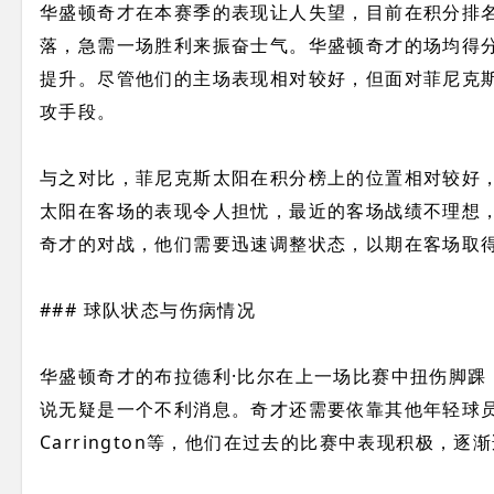
华盛顿奇才在本赛季的表现让人失望，目前在积分排
落，急需一场胜利来振奋士气。华盛顿奇才的场均得分
提升。尽管他们的主场表现相对较好，但面对菲尼克
攻手段。
与之对比，菲尼克斯太阳在积分榜上的位置相对较好，
太阳在客场的表现令人担忧，最近的客场战绩不理想，
奇才的对战，他们需要迅速调整状态，以期在客场取
### 球队状态与伤病情况
华盛顿奇才的布拉德利·比尔在上一场比赛中扭伤脚踝
说无疑是一个不利消息。奇才还需要依靠其他年轻球员的发挥，包
Carrington等，他们在过去的比赛中表现积极，逐