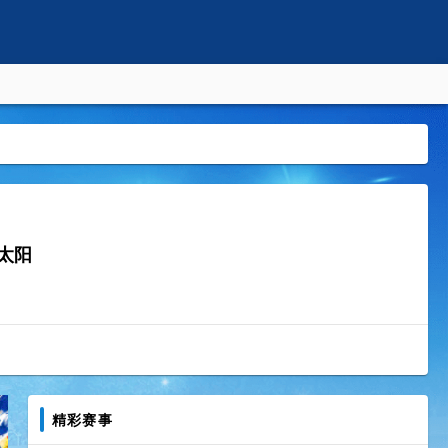
太阳
精彩赛事